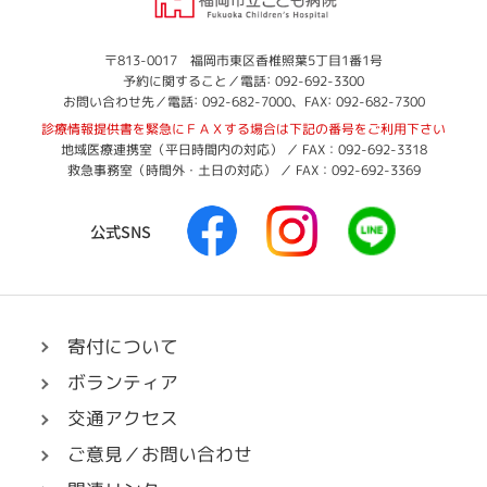
岡
市
立
福
〒813-0017 福岡市東区香椎照葉5丁目1番1号
:
岡
予約に関すること／電話
092-692-3300
こ
:
:
市
お問い合わせ先／電話
092-682-7000
、FAX
092-682-7300
ど
立
診療情報提供書を緊急にＦＡＸする場合は下記の番号をご利用下さい
も
こ
地域医療連携室（平日時間内の対応） ／ FAX：092-692-3318
病
ど
救急事務室（時間外・土日の対応） ／ FAX：092-692-3369
も
院
病
F
I
L
院
公式SNS
a
n
I
c
s
N
e
t
E
b
a
へ
o
g
リ
寄付について
o
r
ン
ボランティア
k
a
ク
へ
m
交通アクセス
リ
へ
ご意見／お問い合わせ
ン
リ