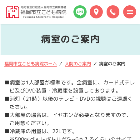
本
福
文
岡
へ
市
メ
立
ニ
病室のご案内
こ
ュ
ど
ー
も
へ
病
福岡市立こども病院ホーム
入院のご案内
病室のご案内
院
■病室は1人部屋が標準です。全病室に、カード式テレ
ビ及びDVD装置・冷蔵庫を設置しております。
■消灯（21時）以後のテレビ・DVDの視聴はご遠慮く
ださい。
■大部屋の場合は、イヤホンが必要となりますので、
ご用意ください。
■冷蔵庫の用量は、22Lです。
※500mlペットボトルが5～6本入るくらいのサイズ