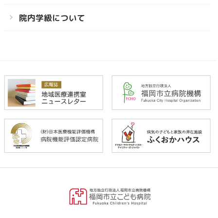
院内学級について
福
岡
市