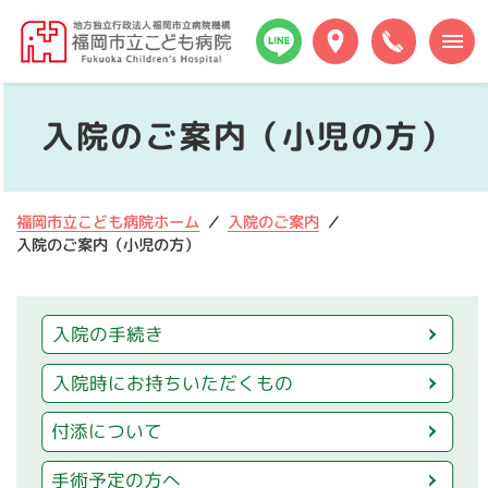
本
福
文
岡
へ
市
メ
立
ニ
入院のご案内（小児の方）
こ
ュ
ど
ー
も
へ
病
福岡市立こども病院ホーム
入院のご案内
院
入院のご案内（小児の方）
入院の手続き
入院時にお持ちいただくもの
付添について
手術予定の方へ