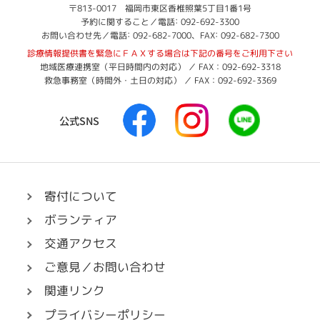
立
福
〒813-0017 福岡市東区香椎照葉5丁目1番1号
:
岡
予約に関すること／電話
092-692-3300
こ
:
:
市
お問い合わせ先／電話
092-682-7000
、FAX
092-682-7300
ど
立
診療情報提供書を緊急にＦＡＸする場合は下記の番号をご利用下さい
も
こ
地域医療連携室（平日時間内の対応） ／ FAX：092-692-3318
病
ど
救急事務室（時間外・土日の対応） ／ FAX：092-692-3369
も
院
病
F
I
L
院
公式SNS
a
n
I
c
s
N
e
t
E
b
a
へ
o
g
リ
寄付について
o
r
ン
ボランティア
k
a
ク
へ
m
交通アクセス
リ
へ
ご意見／お問い合わせ
ン
リ
関連リンク
ク
ン
ク
プライバシーポリシー