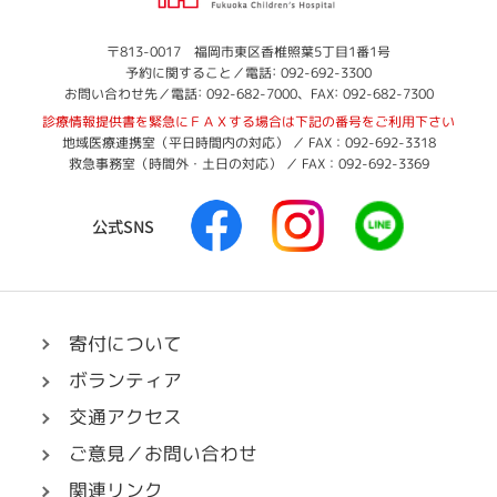
岡
市
立
福
〒813-0017 福岡市東区香椎照葉5丁目1番1号
:
岡
予約に関すること／電話
092-692-3300
こ
:
:
市
お問い合わせ先／電話
092-682-7000
、FAX
092-682-7300
ど
立
診療情報提供書を緊急にＦＡＸする場合は下記の番号をご利用下さい
も
こ
地域医療連携室（平日時間内の対応） ／ FAX：092-692-3318
病
ど
救急事務室（時間外・土日の対応） ／ FAX：092-692-3369
も
院
病
F
I
L
院
公式SNS
a
n
I
c
s
N
e
t
E
b
a
へ
o
g
リ
寄付について
o
r
ン
ボランティア
k
a
ク
へ
m
交通アクセス
リ
へ
ご意見／お問い合わせ
ン
リ
関連リンク
ク
ン