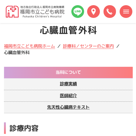
本
福
文
岡
へ
市
メ
心臓血管外科
立
ニ
こ
ュ
ど
ー
福岡市立こども病院ホーム
診療科／センターのご案内
も
へ
心臓血管外科
病
院
当科について
診療実績
医師紹介
先天性心臓病テキスト
診療内容