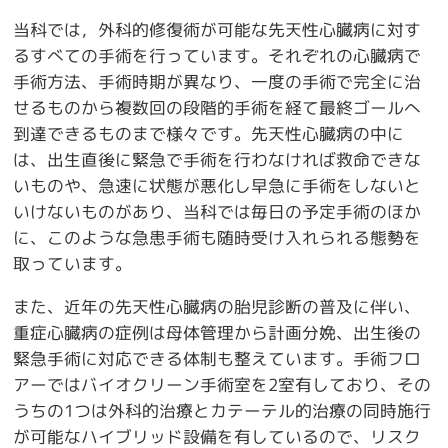
当科では，外科的修復術が可能な先天性心臓病に対す
るすべての手術を行っています。それぞれの心臓病で
手術方法、手術時期が異なり、一度の手術で完全に治
せるものから複数回の段階的手術を経て最終ゴールへ
到達できるものまで様々です。先天性心臓病の中に
は、出生直後に緊急で手術を行わなければ救命できな
いものや、急速に状態が悪化し早急に手術をしないと
いけないものがあり、当科では毎日の予定手術のほか
に、このような急患手術も随時受け入れられる態勢を
取っています。
また、近年の先天性心臓病の胎児診断の普及に伴い、
重症心臓病の症例は母体管理から計画分娩、出生後の
緊急手術に対応できる体制も整えています。手術フロ
アーではバイオクリーン手術室を2室有しており、その
うちの1つは外科的治療とカテーテル的治療の同時施行
が可能なハイブリッド設備を有しているので、リスク