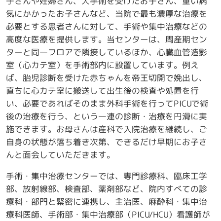
子さんや妊婦さん、大手術を受けたお子さん、重い病
気にかかったお子さんなど、当院で最も濃厚な治療を
必要とする患者さんに対して、手術や集中治療などの
高度な医療を提供します。当センターは、周産期セン
ターと同一フロアで隣接しているほか、心臓血管造影
室（心カテ室）を手術部内に設置しています。例え
ば、胎児診断を受けた赤ちゃんを帝王切開で娩出し、
直ちに心カテ室に搬送して出生後の検査や処置を行
い、必要であればそのまま外科手術を行ってPICUで術
後の治療を行う、という一連の診断・治療を円滑に実
施できます。お母さんは産科で入院治療を継続し、ご
自身の状態が落ち着き次第、できるだけ早期にお子さ
んと面会していただきます。
手術・集中治療センターでは、専門診療科、臨床工学
部、放射線部、検査部、薬剤部など、院内すべての診
療科・部門と緊密に連携し、主治医、麻酔科・集中治
療科医師、手術部・集中治療部（PICU/HCU）看護師が