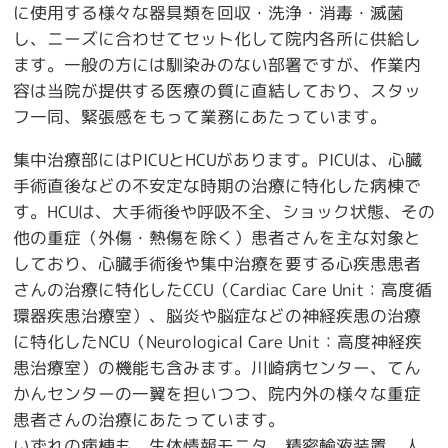
に使用する様々な器具類を回収・洗浄・消毒・滅菌
し、ニーズに合わせてセット化して院内各所に供給し
ます。一般の方には馴染みのない部署ですが、作業内
容は当院が提供する医療の質に直結しており、スタッ
フ一同、緊張感をもって業務にあたっています。
集中治療部にはPICUとHCUがあります。PICUは、心臓
手術直後などの不安定な時期の治療に特化した病棟で
す。HCUは、大手術後や呼吸不全、ショック状態、その
他の重症（外傷・熱傷を除く）患者さんを主な対象と
しており、心臓手術後や集中治療を要する心疾患患者
さんの治療に特化したCCU（Cardiac Care Unit：高度循
環器疾患治療室）、脳炎や脳症などの神経疾患の治療
に特化したNCU（Neurological Care Unit：高度神経疾
患治療室）の機能も含みます。川崎病センター、てん
かんセンターの一翼を担いつつ、院内外の様々な重症
患者さんの治療にあたっています。
いずれの病棟も、生体情報モニタ、精密輸液装置、人