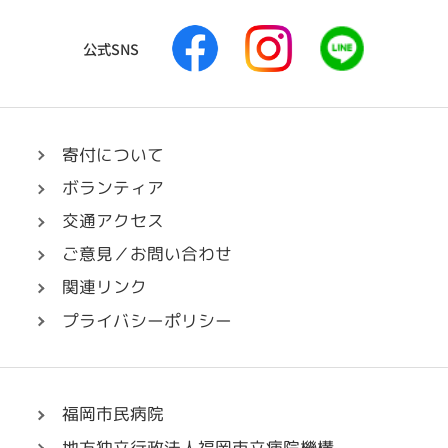
も
院
病
F
I
L
院
公式SNS
a
n
I
c
s
N
e
t
E
b
a
へ
o
g
リ
寄付について
o
r
ン
ボランティア
k
a
ク
へ
m
交通アクセス
リ
へ
ご意見／お問い合わせ
ン
リ
関連リンク
ク
ン
ク
プライバシーポリシー
福岡市民病院
地方独立行政法人福岡市立病院機構