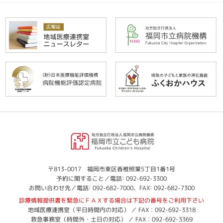
福
岡
市
立
福
〒813-0017 福岡市東区香椎照葉5丁目1番1号
:
岡
予約に関すること／電話
092-692-3300
こ
:
:
市
お問い合わせ先／電話
092-682-7000
、FAX
092-682-7300
ど
立
診療情報提供書を緊急にＦＡＸする場合は下記の番号をご利用下さい
も
こ
地域医療連携室（平日時間内の対応） ／ FAX：092-692-3318
病
ど
救急事務室（時間外・土日の対応） ／ FAX：092-692-3369