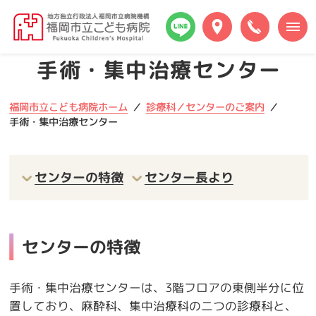
本
福
文
岡
へ
市
メ
手術・集中治療センター
立
ニ
こ
ュ
ど
ー
福岡市立こども病院ホーム
診療科／センターのご案内
も
へ
手術・集中治療センター
病
院
センターの特徴
センター長より
センターの特徴
手術・集中治療センターは、3階フロアの東側半分に位
置しており、麻酔科、集中治療科の二つの診療科と、