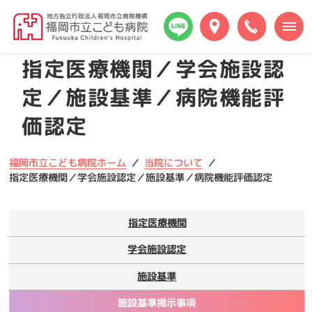
本
福
文
岡
へ
市
メ
指定医療機関／学会施設認
立
ニ
こ
ュ
定／施設基準／病院機能評
ど
ー
も
価認定
へ
病
院
福岡市立こども病院ホーム
当院について
指定医療機関／学会施設認定／施設基準／病院機能評価認定
指定医療機関
学会施設認定
施設基準
施設基準掲示事項