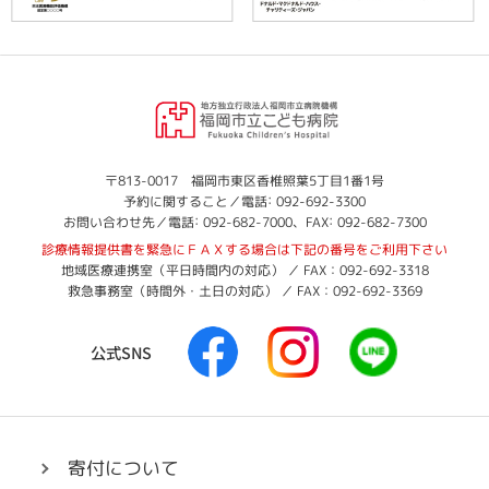
福
岡
市
立
福
〒813-0017 福岡市東区香椎照葉5丁目1番1号
:
岡
予約に関すること／電話
092-692-3300
こ
:
:
市
お問い合わせ先／電話
092-682-7000
、FAX
092-682-7300
ど
立
診療情報提供書を緊急にＦＡＸする場合は下記の番号をご利用下さい
も
こ
地域医療連携室（平日時間内の対応） ／ FAX：092-692-3318
病
ど
救急事務室（時間外・土日の対応） ／ FAX：092-692-3369
も
院
病
F
I
L
院
公式SNS
a
n
I
c
s
N
e
t
E
b
a
へ
o
g
リ
寄付について
o
r
ン